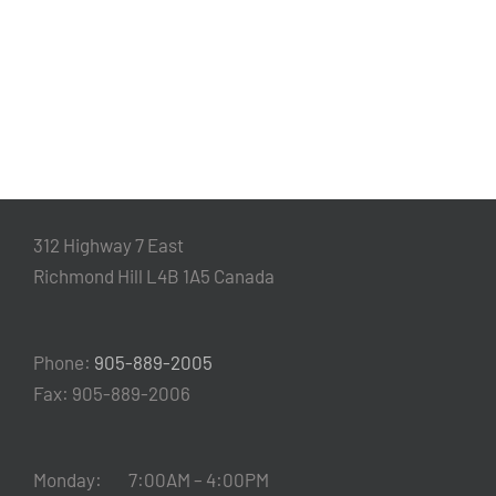
312 Highway 7 East
Richmond Hill L4B 1A5 Canada
Phone:
905-889-2005
Fax: 905-889-2006
Monday: 7:00AM – 4:00PM