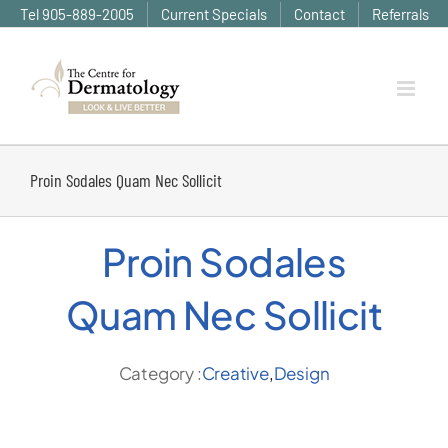
Skip
Tel 905-889-2005
Current Specials
Contact
Referrals
to
content
Proin Sodales Quam Nec Sollicit
Proin Sodales
Quam Nec Sollicit
Category :
Creative
,
Design