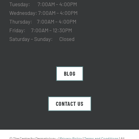
Tuesday: 7:00AM – 4:00PM
Wednesday: 7:00AM – 4:00PM
Thursday: 7:00AM – 4:00PM
Friday: 7:00AM – 12:30PM
Saturday – Sunday: Closed
BLOG
CONTACT US
© The Centre for Dermatology -
|
Privacy Policy
|
Terms and Conditions
| All